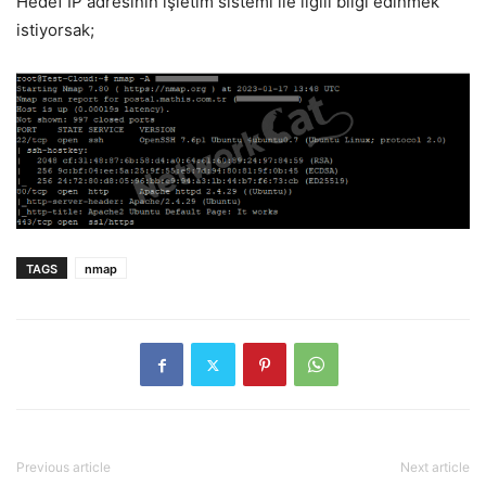
Hedef IP adresinin işletim sistemi ile ilgili bilgi edinmek
istiyorsak;
TAGS
nmap
Previous article
Next article