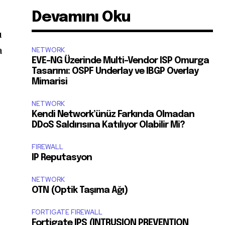
Devamını Oku
u
a
NETWORK
EVE-NG Üzerinde Multi-Vendor ISP Omurga
Tasarımı: OSPF Underlay ve IBGP Overlay
Mimarisi
NETWORK
Kendi Network’ünüz Farkında Olmadan
DDoS Saldırısına Katılıyor Olabilir Mi?
FIREWALL
IP Reputasyon
NETWORK
OTN (Optik Taşıma Ağı)
FORTIGATE FIREWALL
Fortigate IPS (INTRUSION PREVENTION