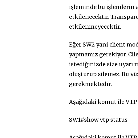
işleminde bu işlemlerin 
etkilenecektir. Transpa
etkilenmeyecektir.
Eğer SW2 yani client mod
yapmamız gerekiyor. Cli
istediğinizde size uyarı 
oluşturup silemez. Bu yü
gerekmektedir.
Aşağıdaki komut ile VT
SW1#show vtp status
Aşağıdaki komut ile VTP 