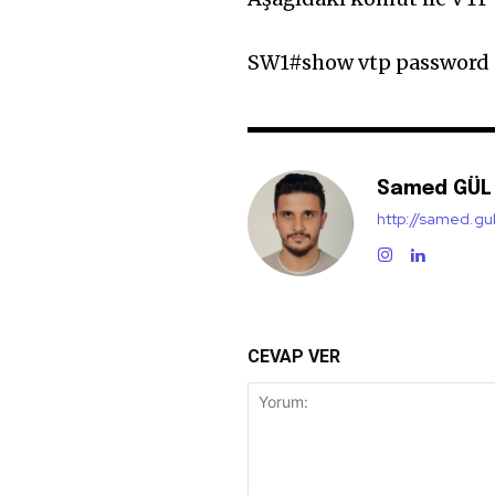
SW1#show vtp password
Samed GÜL
http://samed.gu
CEVAP VER