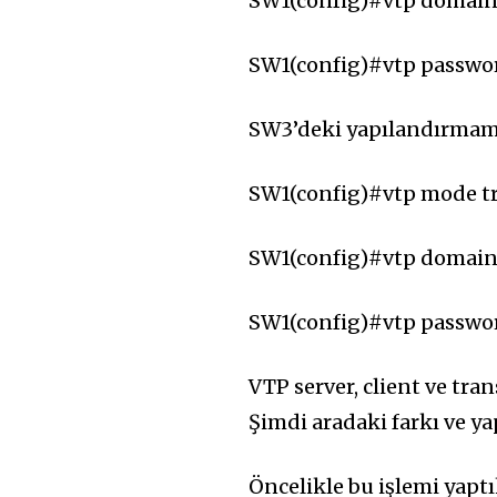
SW1(config)#vtp domain
SW1(config)#vtp passwo
SW3’deki yapılandırmamı
SW1(config)#vtp mode t
SW1(config)#vtp domain
SW1(config)#vtp passwo
VTP server, client ve tra
Şimdi aradaki farkı ve ya
Öncelikle bu işlemi yapt