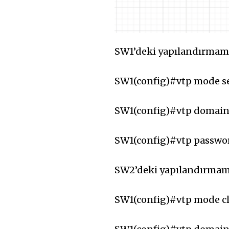
SW1’deki yapılandırmamı
SW1(config)#vtp mode s
SW1(config)#vtp domain
SW1(config)#vtp passwo
SW2’deki yapılandırmamı
SW1(config)#vtp mode cl