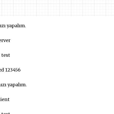
zı yapalım.
erver
 test
rd 123456
zı yapalım.
ient