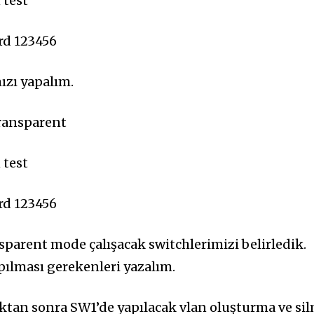
 test
rd 123456
zı yapalım.
ransparent
 test
rd 123456
nsparent mode çalışacak switchlerimizi belirledik.
pılması gerekenleri yazalım.
ıktan sonra SW1’de yapılacak vlan oluşturma ve si