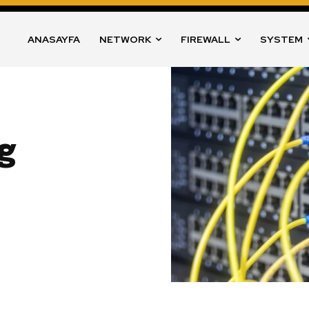
ANASAYFA
NETWORK
FIREWALL
SYSTEM
g