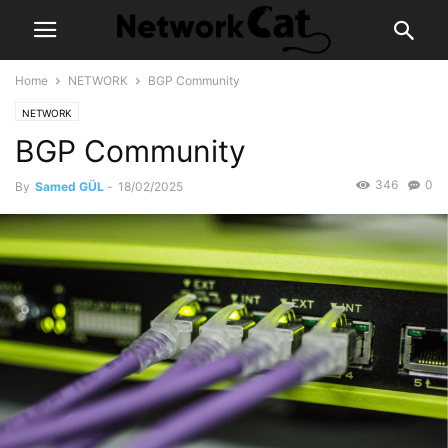
Home
NETWORK
BGP Community
NETWORK
BGP Community
346
0
By
Samed GÜL
-
18/02/2025