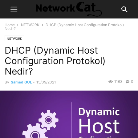
Home
NETWORK
DHCP (Dynamic Host Configuration Protokol)
Nedir?
NETWORK
DHCP (Dynamic Host
Configuration Protokol)
Nedir?
1163
0
By
Samed GÜL
-
15/09/2021