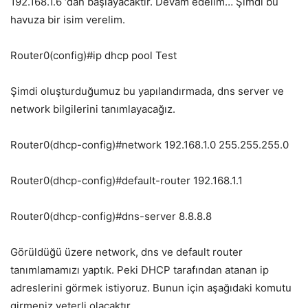
192.168.1.6 ‘dan başlayacaktır. Devam edelim… Şimdi bu
havuza bir isim verelim.
Router0(config)#ip dhcp pool Test
Şimdi oluşturduğumuz bu yapılandırmada, dns server ve
network bilgilerini tanımlayacağız.
Router0(dhcp-config)#network 192.168.1.0 255.255.255.0
Router0(dhcp-config)#default-router 192.168.1.1
Router0(dhcp-config)#dns-server 8.8.8.8
Görüldüğü üzere network, dns ve default router
tanımlamamızı yaptık. Peki DHCP tarafından atanan ip
adreslerini görmek istiyoruz. Bunun için aşağıdaki komutu
girmeniz yeterli olacaktır.