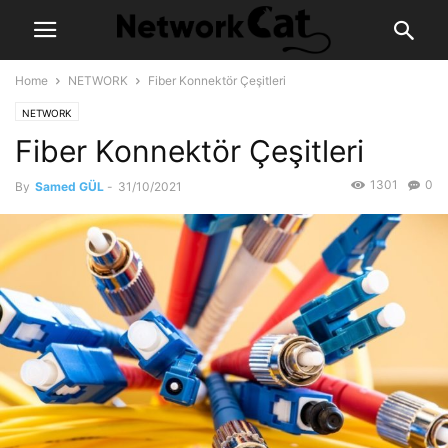
Home
NETWORK
Fiber Konnektör Çeşitleri
NETWORK
Fiber Konnektör Çeşitleri
1301
0
By
Samed GÜL
-
31/10/2021