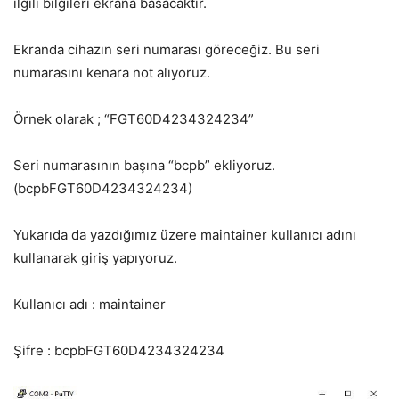
ilgili bilgileri ekrana basacaktır.
Ekranda cihazın seri numarası göreceğiz. Bu seri
numarasını kenara not alıyoruz.
Örnek olarak ; “FGT60D4234324234”
Seri numarasının başına “bcpb” ekliyoruz.
(bcpbFGT60D4234324234)
Yukarıda da yazdığımız üzere maintainer kullanıcı adını
kullanarak giriş yapıyoruz.
Kullanıcı adı : maintainer
Şifre : bcpbFGT60D4234324234