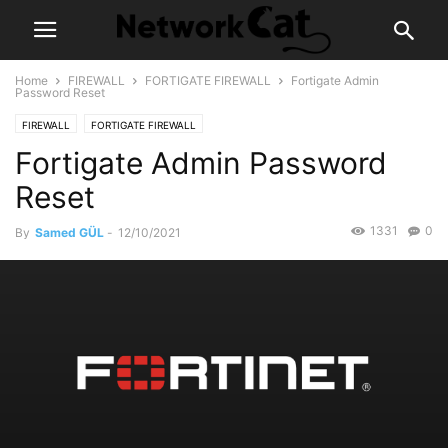
Home
FIREWALL
FORTIGATE FIREWALL
Fortigate Admin
Password Reset
FIREWALL
FORTIGATE FIREWALL
Fortigate Admin Password
Reset
1331
0
By
Samed GÜL
-
12/10/2021