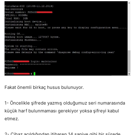
Fakat önemli birkaç husus bulunuyor.
1- Öncelikle şifrede yazmış olduğumuz seri numarasında
küçük harf bulunmaması gerekiyor yoksa şifreyi kabul
etmez.
2- Cihaz açıldığından itibaren 14 saniye gibi bir sürede