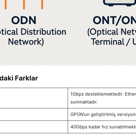
daki Farklar
1Gbps desteklemektedir. Ethern
sunmaktadır.
GPON’un geliştirilmiş versiyo
40Gbps kadar hız sunabilmekt