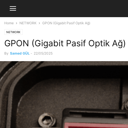
Home
NETWORK
GPON (Gigabit Pasif Optik Ağ)
NETWORK
GPON (Gigabit Pasif Optik Ağ)
By
Samed GÜL
-
22/05/2025