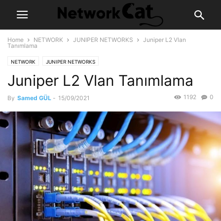
Home
NETWORK
JUNIPER NETWORKS
Juniper L2 Vlan
Tanımlama
NETWORK
JUNIPER NETWORKS
Juniper L2 Vlan Tanımlama
1192
0
By
Samed GÜL
-
15/09/2021