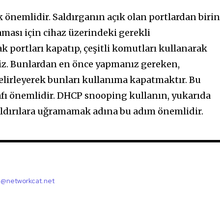
k önemlidir. Saldırganın açık olan portlardan biri
aması için cihaz üzerindeki gerekli
k portları kapatıp, çeşitli komutları kullanarak
niz. Bunlardan en önce yapmanız gereken,
elirleyerek bunları kullanıma kapatmaktır. Bu
afı önemlidir. DHCP snooping kullanın, yukarıda
dırılara uğramamak adına bu adım önemlidir.
l@networkcat.net