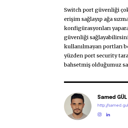
Switch port güvenliği ço
erişim sağlayıp ağa sızm
konfigürasyonları yapara
güvenliği sağlayabilirsi
kullanılmayan portları b
yüzden port security tar
bahsetmiş olduğumuz sal
Samed GÜL
http://samed.gu