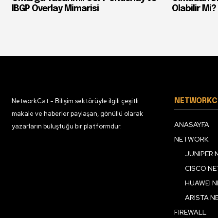
IBGP Overlay Mimarisi
Olabilir Mi?
NetworkCat - Bilişim sektörüyle ilgili çeşitli
NETWORKC
makale ve haberler paylaşan, gönüllü olarak
ANASAYFA
yazarların buluştuğu bir platformdur.
NETWORK
JUNIPER
CISCO N
HUAWEI 
ARISTA 
FIREWALL