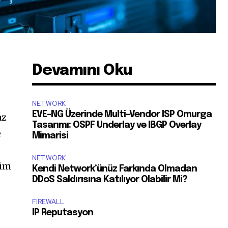
Devamını Oku
NETWORK
EVE-NG Üzerinde Multi-Vendor ISP Omurga
az
Tasarımı: OSPF Underlay ve IBGP Overlay
e
Mimarisi
NETWORK
tüm
Kendi Network’ünüz Farkında Olmadan
DDoS Saldırısına Katılıyor Olabilir Mi?
FIREWALL
IP Reputasyon