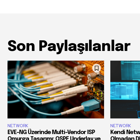
Son Paylaşılanlar
NETWORK
NETWORK
EVE-NG Üzerinde Multi-Vendor ISP
Kendi Netw
Omurga Tasarımı: OSPF Underlay ve
Olmadan DDo