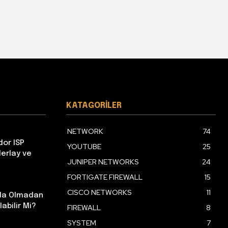
KATAGORILER
NETWORK
74
dor ISP
YOUTUBE
25
erlay ve
JUNIPER NETWORKS
24
FORTIGATE FIREWALL
15
CISCO NETWORKS
11
nda Olmadan
labilir Mi?
FIREWALL
8
SYSTEM
7