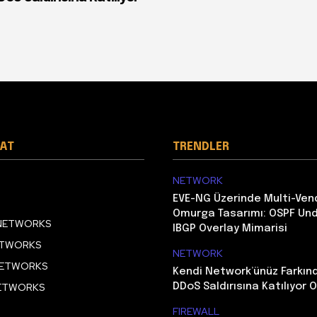
AT
TRENDLER
NETWORK
EVE-NG Üzerinde Multi-Ven
Omurga Tasarımı: OSPF Und
 NETWORKS
IBGP Overlay Mimarisi
ETWORKS
NETWORK
NETWORKS
Kendi Network’ünüz Farkı
NETWORKS
DDoS Saldırısına Katılıyor O
FIREWALL