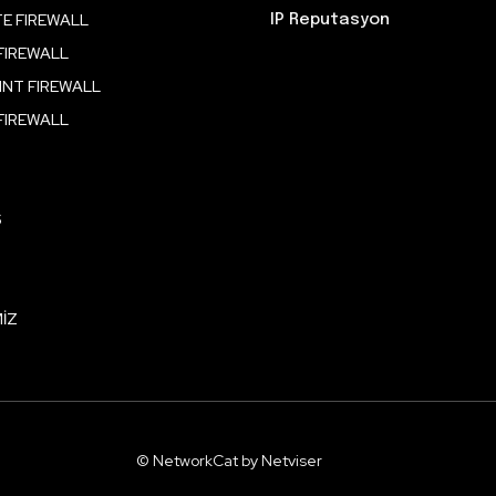
E FIREWALL
IP Reputasyon
FIREWALL
NT FIREWALL
FIREWALL
S
İZ
© NetworkCat by Netviser