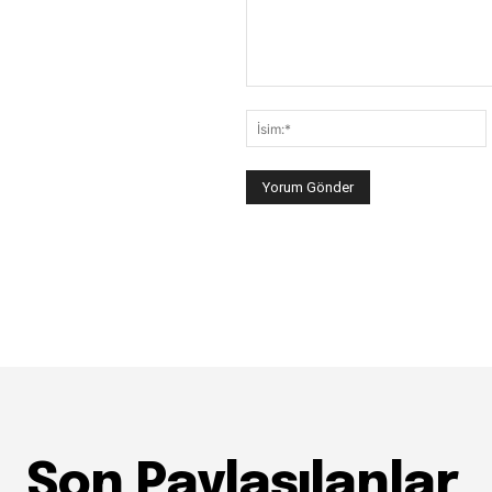
Yorum:
İ
Son Paylaşılanlar