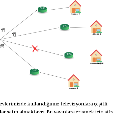
vlerimizde kullandığımız televizyonlara çeşitli
lar satın almaktayız. Bu yayınlara erişmek için şifr