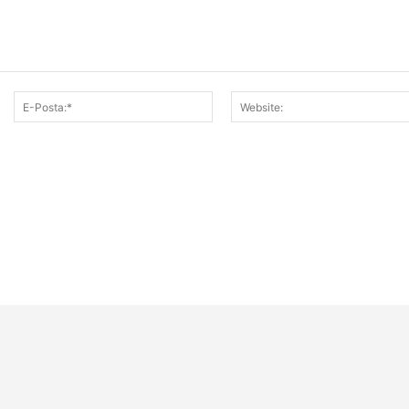
sim:*
E-
Posta:*