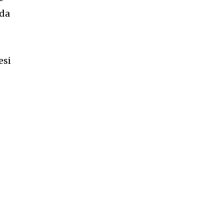
ada
n
esi