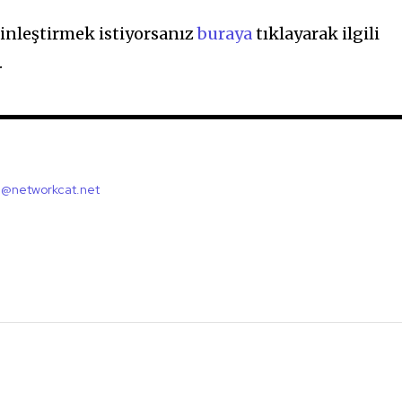
inleştirmek istiyorsanız
buraya
tıklayarak ilgili
.
l@networkcat.net