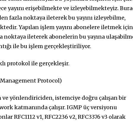
ece yayını erişebilmekte ve izleyebilmekteyiz. Bur
rden fazla noktaya ileterek bu yayını izleyebilme,
ektedir. Yapılan işlem yayını abonelere iletmek içi
a noktaya ileterek abonelerin bu yayına ulaşabilm
ığı ile bu işlem gerçekleştiriliyor.
lı protokol ile gerçekleşir.
 Management Protocol)
 ve yönlendiriciden, istemciye doğru çalışan bir
twork katmanında çalışır. IGMP üç versiyonu
nlar RFC1112 v1, RFC2236 v2, RFC3376 v3 olarak