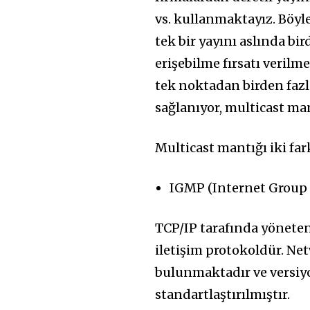
vs. kullanmaktayız. Böyl
tek bir yayını aslında bi
erişebilme fırsatı verilm
tek noktadan birden fazl
sağlanıyor, multicast mant
Multicast mantığı iki fark
IGMP (Internet Group
TCP/IP tarafında yöneten
iletişim protokoldür. Ne
bulunmaktadır ve versiyo
standartlaştırılmıştır.