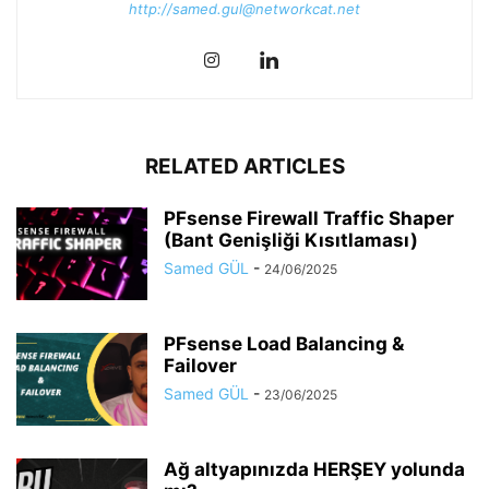
http://samed.gul@networkcat.net
RELATED ARTICLES
PFsense Firewall Traffic Shaper
(Bant Genişliği Kısıtlaması)
Samed GÜL
-
24/06/2025
PFsense Load Balancing &
Failover
Samed GÜL
-
23/06/2025
Ağ altyapınızda HERŞEY yolunda