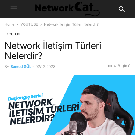
Home
YOUTUBE
Network İletişim Türleri Nelerdir?
YOUTUBE
Network İletişim Türleri
Nelerdir?
418
0
By
Samed GÜL
-
02/12/2023