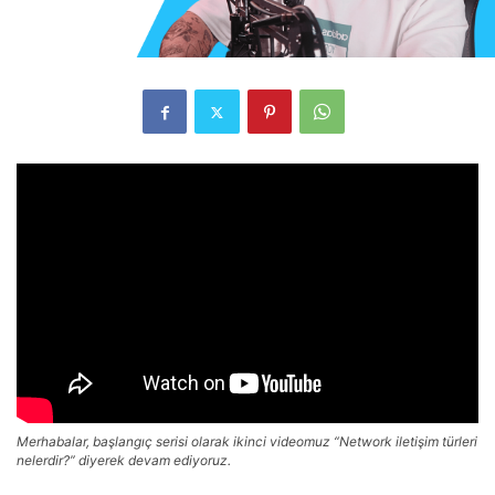
Merhabalar, başlangıç serisi olarak ikinci videomuz “Network iletişim türleri
nelerdir?” diyerek devam ediyoruz.