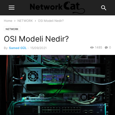
Home
NETWORK
OSI Modeli Nedir?
NETWORK
OSI Modeli Nedir?
1485
0
By
Samed GÜL
-
15/09/2021