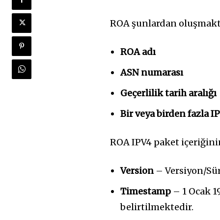
ROA şunlardan oluşmakt
ROA adı
ASN numarası
Geçerlilik tarih aralığı
Bir veya birden fazla I
ROA IPV4 paket içeriğinin
Version
– Versiyon/Sür
Timestamp
– 1 Ocak 1
belirtilmektedir.