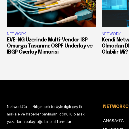
NETWORK
NETWORK
EVE-NG Üzerinde Multi-Vendor ISP
Kendi Netw
Omurga Tasarımı: OSPF Underlay ve
Olmadan DDo
IBGP Overlay Mimarisi
Olabilir Mi?
NetworkCat - Bilişim sektörüyle ilgili çeşitli
NETWORKC
makale ve haberler paylaşan, gönüllü olarak
ANASAYFA
yazarların buluştuğu bir platformdur.