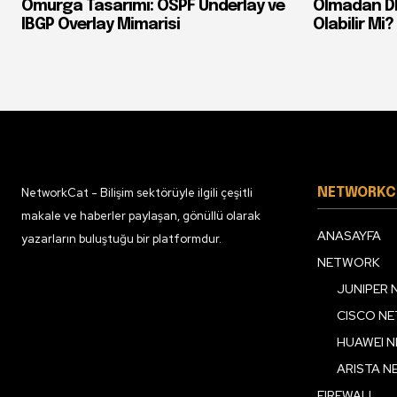
Omurga Tasarımı: OSPF Underlay ve
Olmadan DDo
IBGP Overlay Mimarisi
Olabilir Mi?
NetworkCat - Bilişim sektörüyle ilgili çeşitli
NETWORKC
makale ve haberler paylaşan, gönüllü olarak
ANASAYFA
yazarların buluştuğu bir platformdur.
NETWORK
JUNIPER
CISCO N
HUAWEI 
ARISTA 
FIREWALL