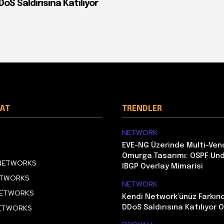
S Saldırısına Katılıyor
AT
TRENDLER
NETWORK
EVE-NG Üzerinde Multi-Ven
Omurga Tasarımı: OSPF Und
 NETWORKS
IBGP Overlay Mimarisi
ETWORKS
NETWORK
NETWORKS
Kendi Network’ünüz Farkı
NETWORKS
DDoS Saldırısına Katılıyor O