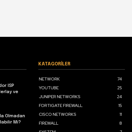
KATAGORILER
NETWORK
74
dor ISP
YOUTUBE
25
erlay ve
JUNIPER NETWORKS
24
FORTIGATE FIREWALL
15
CISCO NETWORKS
11
nda Olmadan
labilir Mi?
FIREWALL
8