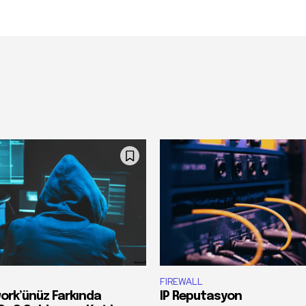
FIREWALL
ork’ünüz Farkında
IP Reputasyon