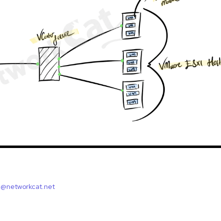
l@networkcat.net