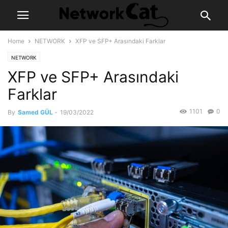
Home
NETWORK
XFP ve SFP+ Arasındaki Farklar
NETWORK
XFP ve SFP+ Arasındaki
Farklar
1101
0
By
Samed GÜL
-
19/03/2022