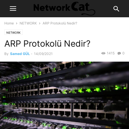
Home
NETWORK
ARP Protokolü Nedir?
NETWORK
ARP Protokolü Nedir?
1415
0
By
Samed GÜL
-
14/09/2021